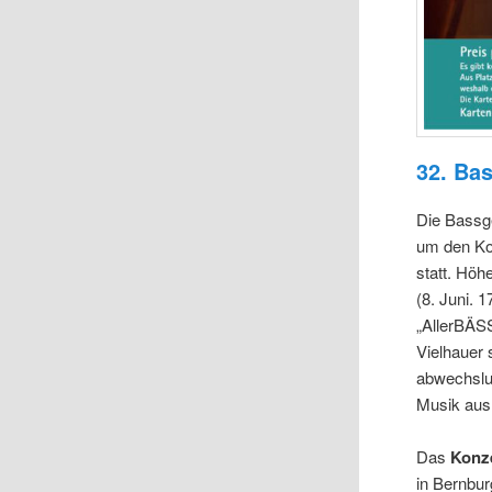
32. Ba
Die Bassge
um den Ko
statt. Höh
(8. Juni. 
„AllerBÄSS
Vielhauer 
abwechslun
Musik aus
Das
Konze
in Bernbur