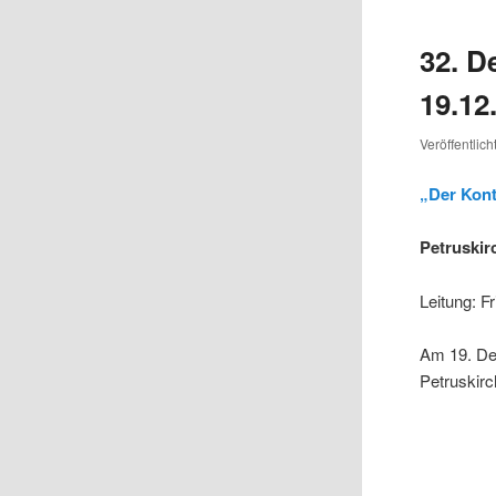
32. D
19.12
Veröffentlic
„Der Kon
Petruski
Leitung: F
Am 19. De
Petruskirc