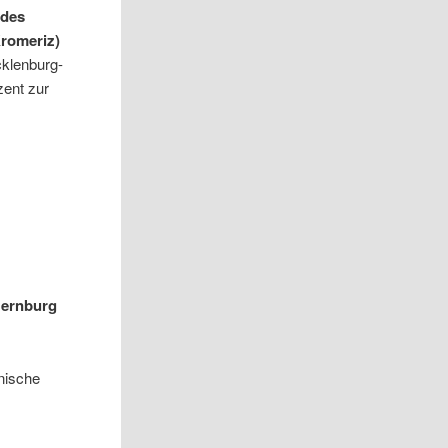
 des
Kromeriz)
klenburg-
ent zur
Bernburg
onische