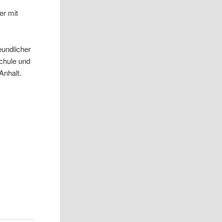
er mit
eundlicher
schule und
Anhalt.