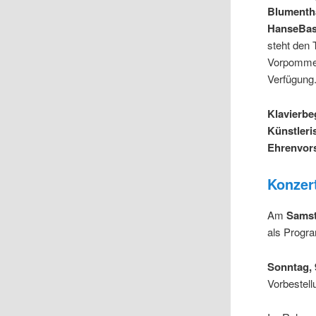
Blumentha
HanseBass
steht den
Vorpommer
Verfügung
Klavierbe
Künstleri
Ehrenvors
Konzer
Am
Samst
als Progra
Sonntag, 
Vorbestell