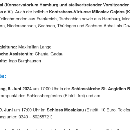
l (Konservatorium Hamburg und stellvertretender Vorsitzender
 e.V.)
. Auch der beliebte
Kontrabass-Virtuose Miloslav Gajdos (
 Teilnehmenden aus Frankreich, Tschechien sowie aus Hamburg, Mec
n, Niedersachsen, Sachsen, Thüringen und Sachsen-Anhalt als Doz
.
gleitung:
Maximilian Lange
sche Assistentin:
Chantal Gadau
itz:
Ingo Burghausen
te:
ag, 8. Juni 2024
um 17:00 Uhr in der
Schlosskirche St. Aegidien 
mmpunkt des Schlossbergfestes (Eintritt frei) und am
9. Juni
um 17:00 Uhr im
Schloss Mosigkau
(Eintritt: 10 Euro, Telef
ung unter: 0340 – 50255721)