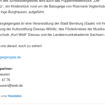
 des Schlossbergfestes wird auch das Puppentheaterstück „Der
tz“, ein Kinderstück rund um die Bassgeige von Rosmarie Vogtenhub
Ingo Burghausen, aufgeführt.
ssgeigengala ist eine Veranstaltung der Stadt Bernburg (Saale) mit fr
ung der Kulturstiftung Dessau-Wörlitz, des Förderkreises der Musik
schule „Kurt Weill“ Dessau und der Landesmusikakademie Sachsen-
 uns darauf, euch zu sehen!
eigengala.de
partner:
hausen
1 47 76
hausen@web.de
t unter
Rückblick