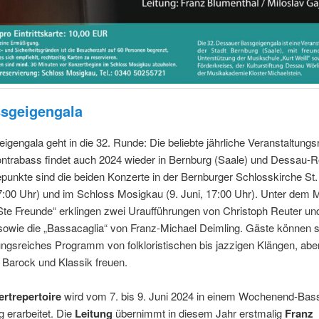
ssgeigengala
igengala geht in die 32. Runde: Die beliebte jährliche Veranstaltungs
ntrabass findet auch 2024 wieder in Bernburg (Saale) und Dessau-
epunkte sind die beiden Konzerte in der Bernburger Schlosskirche St.
17:00 Uhr) und im Schloss Mosigkau (9. Juni, 17:00 Uhr). Unter dem 
te Freunde“ erklingen zwei Uraufführungen von Christoph Reuter un
sowie die „Bassacaglia“ von Franz-Michael Deimling. Gäste können s
gsreiches Programm von folkloristischen bis jazzigen Klängen, abe
 Barock und Klassik freuen.
rtrepertoire
wird vom 7. bis 9. Juni 2024 in einem Wochenend-Ba
g erarbeitet. Die
Leitung
übernimmt in diesem Jahr erstmalig
Franz