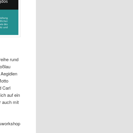
reihe rund
Roßlau
 Aegidien
Motto
d Carl
ich auf ein
r auch mit
ssworkshop