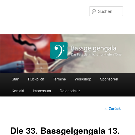
Zum
Inhalt
Suche
wechseln
Hauptmenü
Start
Rückblick
Termine
Workshop
Sponsoren
Kontakt
Impressum
Datenschutz
Beitrags-
←
Zurück
Navigation
Die 33. Bassgeigengala 13.