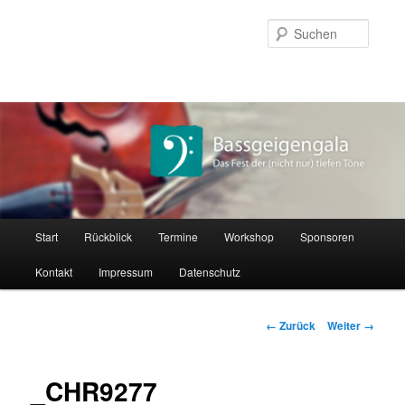
Zum
Inhalt
Suche
wechseln
Hauptmenü
Start
Rückblick
Termine
Workshop
Sponsoren
Kontakt
Impressum
Datenschutz
Bilder-
← Zurück
Weiter →
Navigation
_CHR9277