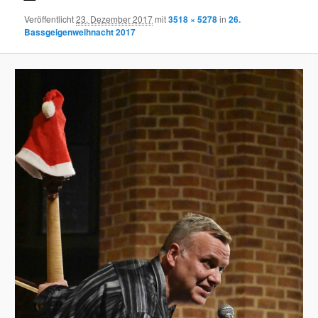
Veröffentlicht
23. Dezember 2017
mit
3518 × 5278
in
26.
Bassgeigenweihnacht 2017