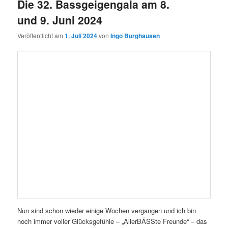
Die 32. Bassgeigengala am 8.
und 9. Juni 2024
Veröffentlicht am
1. Juli 2024
von
Ingo Burghausen
Nun sind schon wieder einige Wochen vergangen und ich bin
noch immer voller Glücksgefühle – „AllerBÄSSte Freunde“ – das
sollte eigentlich nur das Motto sein aber es wurde wahr und wir
haben es gelebt! Trotz aller Schwierigkeiten haben wir uns
getroffen und eine unbeschreiblich intensive und erfüllende
Bassgeigengala gestaltet! Die positive Resonanz und
Ausstrahlung war beeindruckend! Es fällt mir schwer, einzelne
Mitstreiter hervorzuheben, ihr habt gezeigt, dass auch mit 32
Jahren die „Bageiga“ lebt und begeistert! Danke an alle
Komponisten und Arrangeure, beeindruckend eure Musik!
Danke an Antje und das Team vom Kulturamt Bernburg, an die
Jugendherberge und die Schlosskirche Bernburg, an die
Mitarbeiter vom Schloss Mosigkau und und und… Das
Allerschönste für mich ist aber die Tatsache, dass die