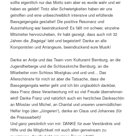
Bassgeigengala weiter geht und ich bin unglaublich dankbar,
dass Franz diese Verantwortung mit so viel Freude übernehmen
wird! Danke Franz und natürlich auch ein herzliches Dankeschön
an Miloslav und Michel, an Chantal und unseren unermüdlichen
Helfer Ingo (den „Jüngeren“), danke an Claus und Johannes (für
die Pressearbeit)!
Und ganz persönlich von mir: DANKE für euer Verständnis und
Hilfe und die Möglichkeit mit euch allen gemeinsam zu
musizieren- ihr alle habt mir einen Traum erfüllt!
Ingo
Hier einige Impressionen der spannenden 3 Tage (Fotos/Videos
X/Y/Z):
Die intensive Workshop-Phase am 07. und 08. Juni – bis in
die tiefe Nacht mit tiefer und bässter Musik (siehe auch
Videos unten)!