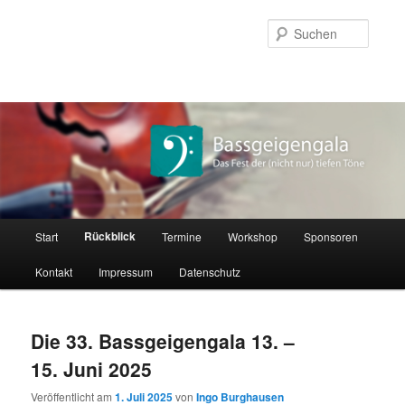
Zum
Zum
Inhalt
sekundären
Suche
wechseln
Inhalt
wechseln
Hauptmenü
Rückblick
Start
Termine
Workshop
Sponsoren
Kontakt
Impressum
Datenschutz
Die 33. Bassgeigengala 13. –
15. Juni 2025
Veröffentlicht am
1. Juli 2025
von
Ingo Burghausen