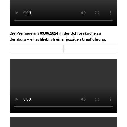
Und das große Finale: das Gala-Konzert „AllerBÄSSTE
Freunde“ am 09.06.2024 in und vor dem Schloss Mosigkau –
bei bässtem Wetter.