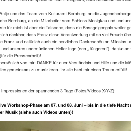
Antje und das Team vom Kulturamt Bernburg, an die Jugendherberge
rche Bernburg, an die Mitarbeiter vom Schloss Mosigkau und und u
ste für mich ist aber die Tatsache, dass die Bassgeigengala weiter g
blich dankbar, dass Franz diese Verantwortung mit so viel Freude ü
e Franz und natürlich auch ein herzliches Dankeschön an Miloslav u
 und unseren unermüdlichen Helfer Ingo (den „Jüngeren“), danke an
für die Pressearbeit)!
ersönlich von mir: DANKE für euer Verständnis und Hilfe und die Mö
llen gemeinsam zu musizieren- ihr alle habt mir einen Traum erfüllt!
e Impressionen der spannenden 3 Tage (Fotos/Videos X/Y/Z):
sive Workshop-Phase am 07. und 08. Juni – bis in die tiefe Nacht m
er Musik (siehe auch Videos unten)!