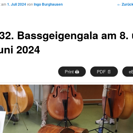
Beitrags
←
Zurüc
ht am
1. Juli 2024
von
Ingo Burghausen
Navigat
 32. Bassgeigengala am 8.
uni 2024
Print 🖨
PDF 📄
e