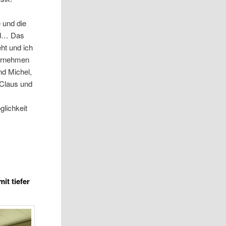
 und die
nd… Das
eht und ich
bernehmen
nd Michel,
 Claus und
glichkeit
it tiefer