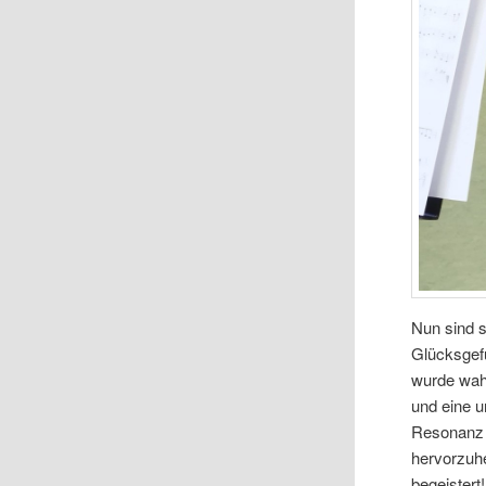
Nun sind 
Glücksgefü
wurde wahr
und eine u
Resonanz u
hervorzuhe
begeistert