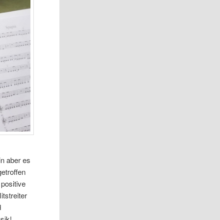
r
in aber es
getroffen
 positive
tstreiter
d
sik!