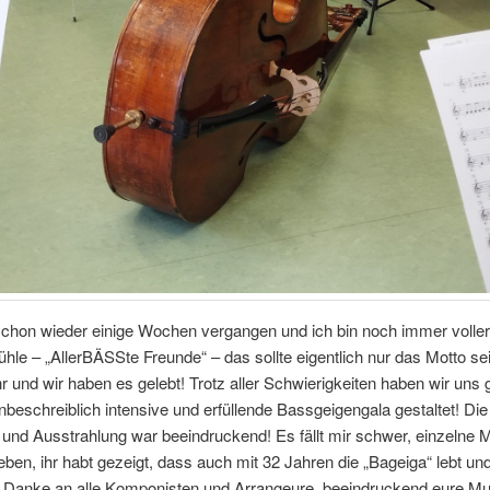
schon wieder einige Wochen vergangen und ich bin noch immer volle
hle – „AllerBÄSSte Freunde“ – das sollte eigentlich nur das Motto se
 und wir haben es gelebt! Trotz aller Schwierigkeiten haben wir uns 
nbeschreiblich intensive und erfüllende Bassgeigengala gestaltet! Die
nd Ausstrahlung war beeindruckend! Es fällt mir schwer, einzelne Mi
ben, ihr habt gezeigt, dass auch mit 32 Jahren die „Bageiga“ lebt un
! Danke an alle Komponisten und Arrangeure, beeindruckend eure Mu