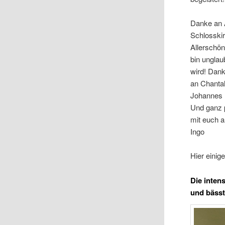
Danke an 
Schlosski
Allerschön
bin unglau
wird! Dank
an Chantal
Johannes (
Und ganz p
mit euch a
Ingo
Hier einig
Die inten
und bässt