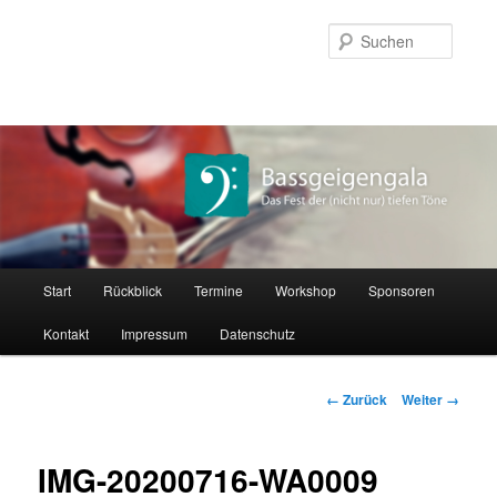
Zum
Inhalt
Suche
wechseln
Hauptmenü
Start
Rückblick
Termine
Workshop
Sponsoren
Kontakt
Impressum
Datenschutz
Bilder-
← Zurück
Weiter →
Navigation
IMG-20200716-WA0009